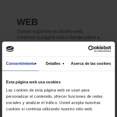
WEB
Somos expertos en diseño web,
creamos tu página web o tienda online a
medida con asesoramiento gratuito.
Enfocamos nuestro esfuerzo en tus
resultados y en tu rentabilidad.
Consentimiento
Detalles
Acerca de las cookies
CORPORATIVO
Esta página web usa cookies
Con nuestro diseño corporativo
Las cookies de esta página web se usan para
representamos la identidad visual de tu
personalizar el contenido, ofrecer funciones de redes
empresa, un elemento fundamental
sociales y analizar el tráfico. Usted acepta nuestras
para definir su imagen, el estilo de
cookies si continúa utilizando nuestro sitio web.
comunicación y la personalidad de tu