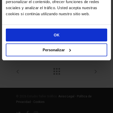
personalizar el contenido, ofrecer funciones de redes
sociales y analizar el tráfico. Usted acepta nuestras
Materiales promocionales para distintos
cookies si continúa utilizando nuestro sitio web.
eventos y usos del cliente.
GE Healthcare
, es una multinacional
OK
estadounidense con sede en Chicago
de servicios y tecnología médica.
Personalizar
© 2026 Estudio Taller Gráfico.
Aviso Legal
•
Política de
Privacidad
•
Cookies