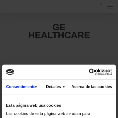
GE
HEALTHCARE
Diseños de diversos gráficos,
rollups, piezas de cartelería y
Consentimiento
Detalles
Acerca de las cookies
gran formato para GE
Healthcare.
Diseño de invitaciones, mailings
Esta página web usa cookies
interactivos, papelería, tarjetones,
Las cookies de esta página web se usan para
folletos.