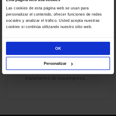
Las cookies de esta página web se usan para
personalizar el contenido, ofrecer funciones de redes
sociales y analizar el tráfico. Usted acepta nuestras
cookies si continúa utilizando nuestro sitio web.
9 noviembre, 2023
Las 10 mejores
tipografías de
Google Fonts para
OK
logotipos
Personalizar
El logotipo es una de las piezas
de identidad corporativa más
importantes de una empresa.…