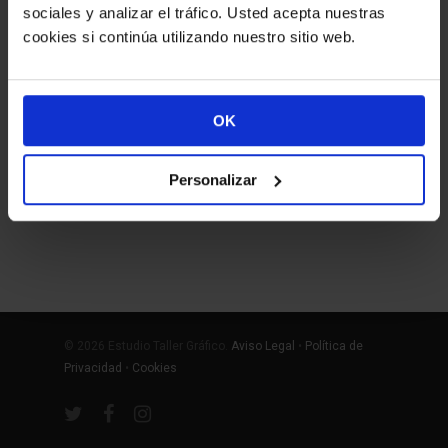
El logotipo es una de las piezas
sociales y analizar el tráfico. Usted acepta nuestras
de identidad corporativa más
cookies si continúa utilizando nuestro sitio web.
importantes de una empresa.…
OK
Personalizar
© 2026 Estudio Taller Gráfico.
Aviso Legal
•
Política de
Privacidad
•
Cookies